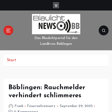
Z
u
m
I
n
h
a
Das Blaulichtportal für den
l
Landkreis Böblingen
t
s
p
Start
r
i
n
g
Böblingen: Rauchmelder
e
verhindert schlimmeres
n
Frank
Feuerwehreinsatz
September 29, 2025
0 Kommentare