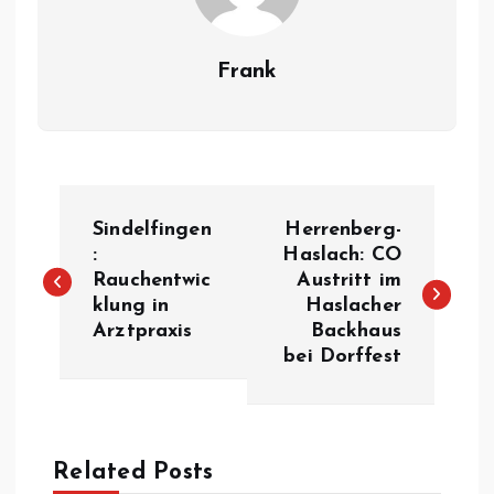
Frank
B
Sindelfingen
Herrenberg-
e
:
Haslach: CO
Rauchentwic
Austritt im
klung in
Haslacher
i
Arztpraxis
Backhaus
bei Dorffest
t
r
a
Related Posts