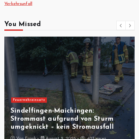
Verkehrsunfall
You Missed
Verkehrsunfall
Sindelfingen: Verkehrsunfall auf
der Willy-Brand Allee
Von
Frank
August 1, 2026
479 views