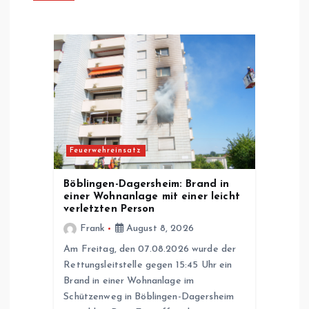
g
s
n
a
Feuerwehreinsatz
v
Böblingen-Dagersheim: Brand in
i
einer Wohnanlage mit einer leicht
verletzten Person
g
Frank
August 8, 2026
Am Freitag, den 07.08.2026 wurde der
a
Rettungsleitstelle gegen 15:45 Uhr ein
Brand in einer Wohnanlage im
t
Schützenweg in Böblingen-Dagersheim