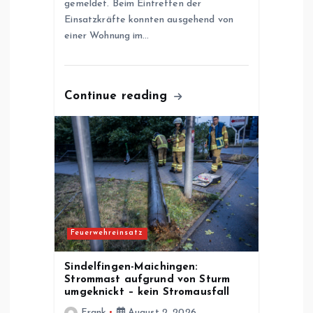
gemeldet. Beim Eintreffen der
i
Einsatzkräfte konnten ausgehend von
einer Wohnung im…
o
n
Continue reading
Feuerwehreinsatz
Sindelfingen-Maichingen:
Strommast aufgrund von Sturm
umgeknickt – kein Stromausfall
Frank
August 2, 2026