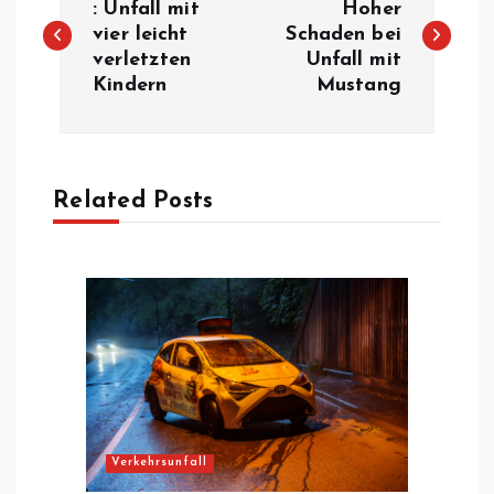
e
: Unfall mit
Hoher
vier leicht
Schaden bei
verletzten
Unfall mit
i
Kindern
Mustang
t
r
Related Posts
a
g
s
n
a
Verkehrsunfall