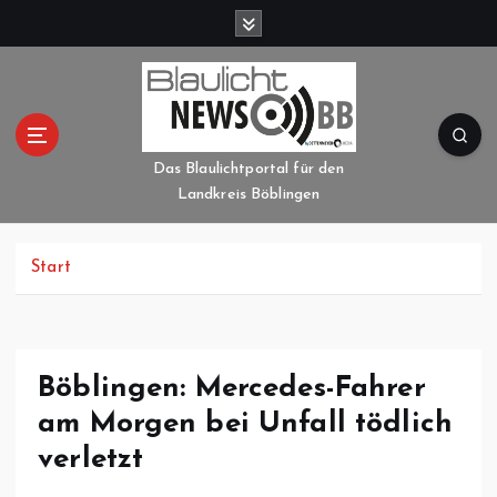
Z
u
m
I
n
h
a
Das Blaulichtportal für den
l
Landkreis Böblingen
t
s
p
Start
r
i
n
g
Böblingen: Mercedes-Fahrer
e
am Morgen bei Unfall tödlich
n
verletzt