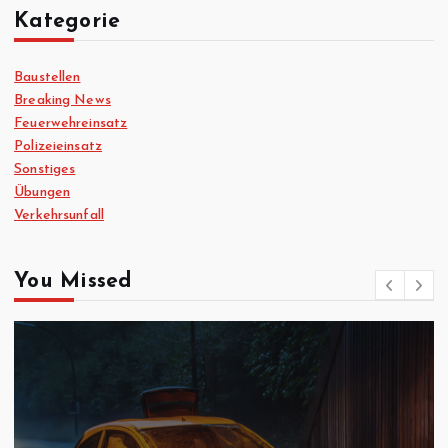
Kategorie
Baustellen
Breaking News
Feuerwehreinsatz
Polizeieinsatz
Sonstiges
Übungen
Verkehrsunfall
You Missed