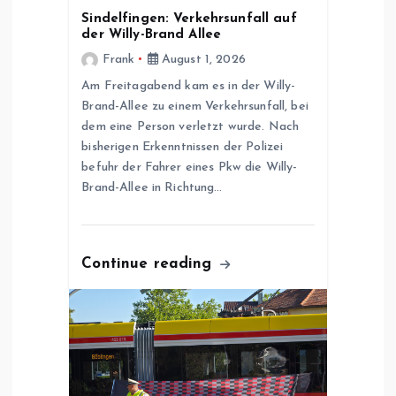
v
Sindelfingen: Verkehrsunfall auf
der Willy-Brand Allee
i
Frank
August 1, 2026
g
Am Freitagabend kam es in der Willy-
Brand-Allee zu einem Verkehrsunfall, bei
dem eine Person verletzt wurde. Nach
a
bisherigen Erkenntnissen der Polizei
befuhr der Fahrer eines Pkw die Willy-
t
Brand-Allee in Richtung…
i
o
Continue reading
n