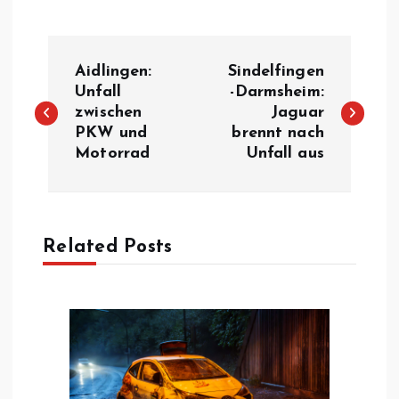
B
Aidlingen:
Sindelfingen
e
Unfall
-Darmsheim:
zwischen
Jaguar
PKW und
brennt nach
i
Motorrad
Unfall aus
t
r
Related Posts
a
g
s