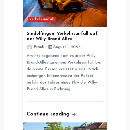
n
a
Verkehrsunfall
v
Sindelfingen: Verkehrsunfall auf
der Willy-Brand Allee
i
Frank
August 1, 2026
g
Am Freitagabend kam es in der Willy-
Brand-Allee zu einem Verkehrsunfall, bei
dem eine Person verletzt wurde. Nach
a
bisherigen Erkenntnissen der Polizei
befuhr der Fahrer eines Pkw die Willy-
t
Brand-Allee in Richtung…
i
o
Continue reading
n