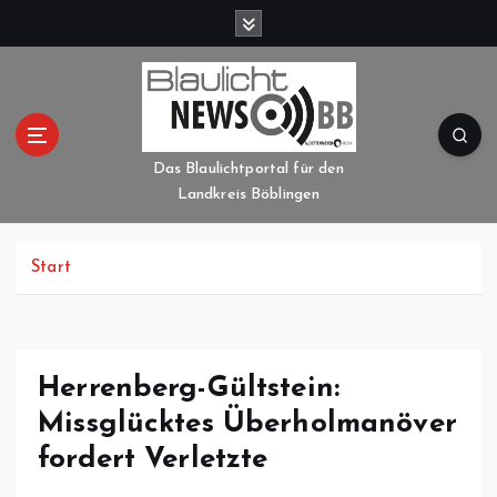
Z
u
m
I
n
h
a
Das Blaulichtportal für den
l
Landkreis Böblingen
t
s
p
Start
r
i
n
g
Herrenberg-Gültstein:
e
Missglücktes Überholmanöver
n
fordert Verletzte