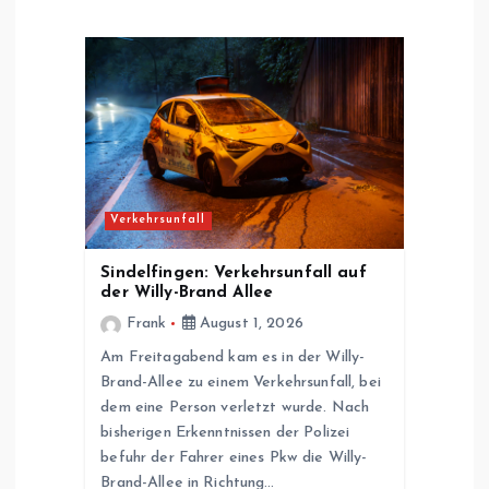
n
a
v
i
g
Verkehrsunfall
a
Sindelfingen: Verkehrsunfall auf
der Willy-Brand Allee
t
Frank
August 1, 2026
Am Freitagabend kam es in der Willy-
i
Brand-Allee zu einem Verkehrsunfall, bei
dem eine Person verletzt wurde. Nach
o
bisherigen Erkenntnissen der Polizei
befuhr der Fahrer eines Pkw die Willy-
n
Brand-Allee in Richtung…