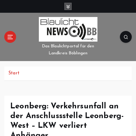
Z
u
m
I
n
h
a
Das Blaulichtportal für den
l
Landkreis Böblingen
t
s
p
Start
r
i
n
g
Leonberg: Verkehrsunfall an
e
der Anschlussstelle Leonberg-
n
West – LKW verliert
Anhänger