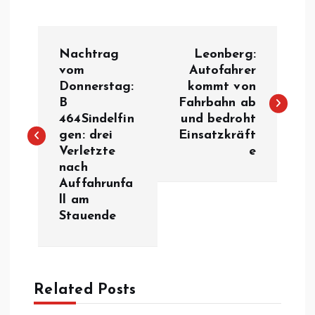
B
Nachtrag
Leonberg:
e
vom
Autofahrer
Donnerstag:
kommt von
B
Fahrbahn ab
i
464Sindelfin
und bedroht
gen: drei
Einsatzkräft
t
Verletzte
e
nach
r
Auffahrunfa
ll am
a
Stauende
g
s
Related Posts