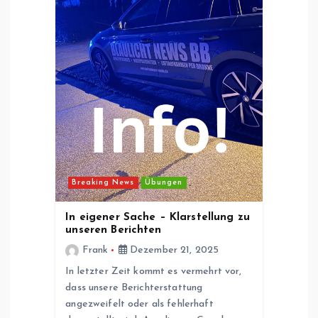
g
a
t
i
o
Breaking News
Übungen
n
In eigener Sache – Klarstellung zu
unseren Berichten
Frank
Dezember 21, 2025
In letzter Zeit kommt es vermehrt vor,
dass unsere Berichterstattung
angezweifelt oder als fehlerhaft