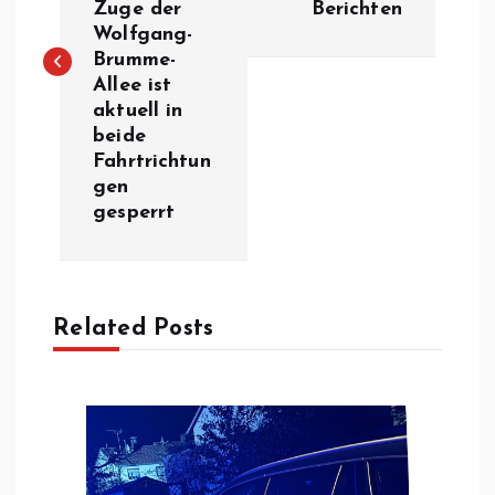
Zuge der
Berichten
Wolfgang-
t
Brumme-
Allee ist
r
aktuell in
beide
a
Fahrtrichtun
gen
g
gesperrt
s
n
Related Posts
a
v
i