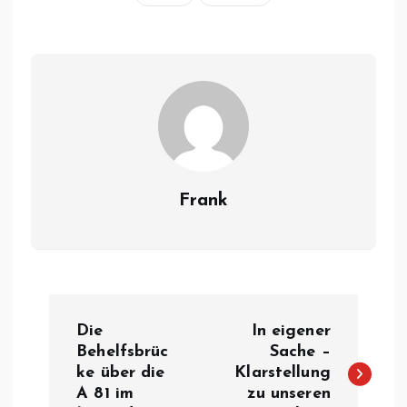
Frank
B
Die
In eigener
e
Behelfsbrüc
Sache –
ke über die
Klarstellung
A 81 im
zu unseren
i