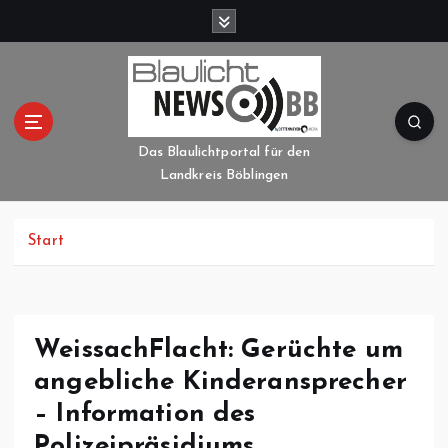
Z
u
m
I
n
h
a
Das Blaulichtportal für den
l
Landkreis Böblingen
t
s
p
Start
r
i
n
g
WeissachFlacht: Gerüchte um
e
angebliche Kinderansprecher
n
– Information des
Polizeipräsidiums