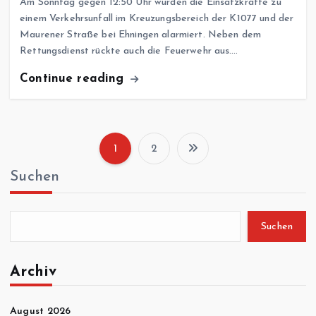
Am Sonntag gegen 12:50 Uhr wurden die Einsatzkräfte zu
einem Verkehrsunfall im Kreuzungsbereich der K1077 und der
Maurener Straße bei Ehningen alarmiert. Neben dem
Rettungsdienst rückte auch die Feuerwehr aus.…
Continue reading
1
2
S
Suchen
e
i
Suchen
t
Archiv
e
August 2026