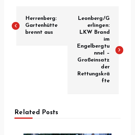
B
Herrenberg:
Leonberg/G
e
Gartenhütte
erlingen:
brennt aus
LKW Brand
im
i
Engelbergtu
nnel –
t
Großeinsatz
der
r
Rettungskrä
fte
a
g
Related Posts
s
n