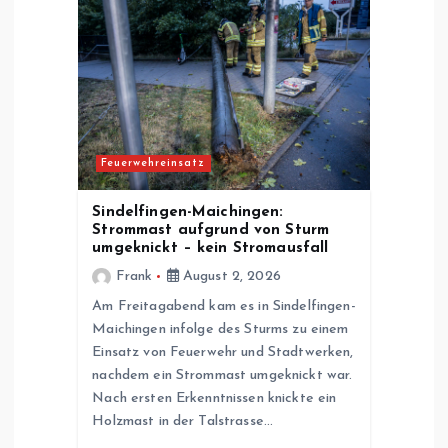
a
v
i
Feuerwehreinsatz
g
Sindelfingen-Maichingen:
a
Strommast aufgrund von Sturm
umgeknickt – kein Stromausfall
t
Frank
August 2, 2026
Am Freitagabend kam es in Sindelfingen-
i
Maichingen infolge des Sturms zu einem
Einsatz von Feuerwehr und Stadtwerken,
o
nachdem ein Strommast umgeknickt war.
Nach ersten Erkenntnissen knickte ein
n
Holzmast in der Talstrasse…