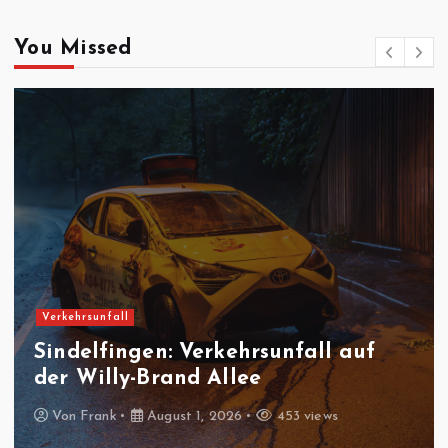
You Missed
Feuerwehreinsatz
Gäufelden-Nebringen:
Fräsmaschine brennt in
Produktionshalle
Von
Frank
August 1, 2026
434 views