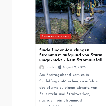
a
g
s
Feuerwehreinsatz
n
Sindelfingen-Maichingen:
a
Strommast aufgrund von Sturm
umgeknickt – kein Stromausfall
v
Frank
August 2, 2026
Am Freitagabend kam es in
i
Sindelfingen-Maichingen infolge
des Sturms zu einem Einsatz von
g
Feuerwehr und Stadtwerken,
nachdem ein Strommast