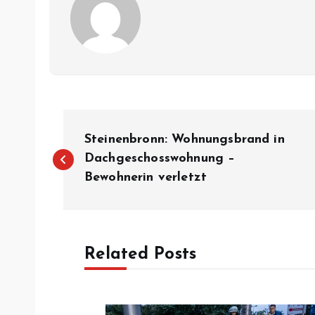
B
Steinenbronn: Wohnungsbrand in
e
Dachgeschosswohnung –
Bewohnerin verletzt
i
t
Related Posts
r