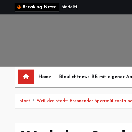
Z
S
i
n
d
e
l
f
i
n
g
e
n
:
V
e
r
Breaking News:
u
m
I
n
h
a
l
t
s
Home
Blaulichtnews BB mit eigener A
p
r
i
Start
Weil der Stadt: Brennender Sperrmüllcontaine
n
g
e
n