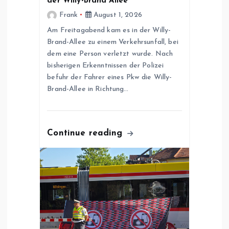
a
der Willy-Brand Allee
Frank
August 1, 2026
t
Am Freitagabend kam es in der Willy-
Brand-Allee zu einem Verkehrsunfall, bei
i
dem eine Person verletzt wurde. Nach
bisherigen Erkenntnissen der Polizei
o
befuhr der Fahrer eines Pkw die Willy-
Brand-Allee in Richtung…
n
Continue reading