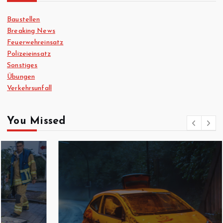
Baustellen
Breaking News
Feuerwehreinsatz
Polizeieinsatz
Sonstiges
Übungen
Verkehrsunfall
You Missed