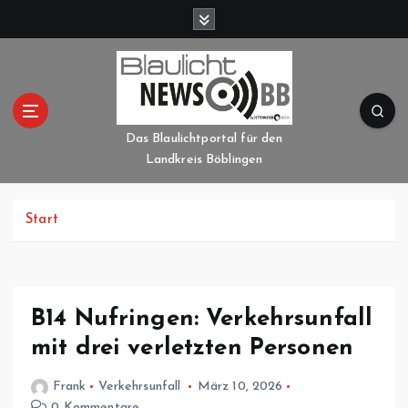
Z
u
m
I
n
h
a
Das Blaulichtportal für den
l
Landkreis Böblingen
t
s
p
Start
r
i
n
g
B14 Nufringen: Verkehrsunfall
e
mit drei verletzten Personen
n
Frank
Verkehrsunfall
März 10, 2026
0 Kommentare