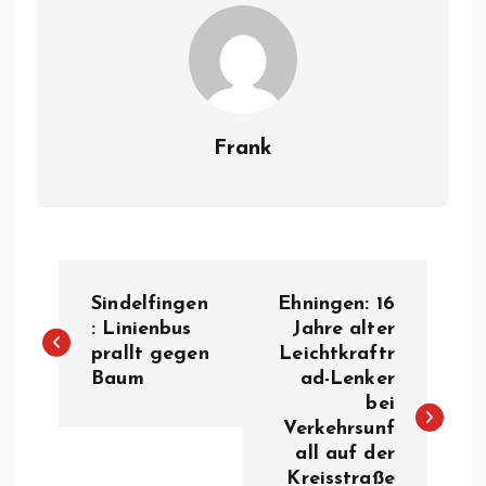
Frank
B
Sindelfingen
Ehningen: 16
e
: Linienbus
Jahre alter
prallt gegen
Leichtkraftr
Baum
ad-Lenker
i
bei
Verkehrsunf
t
all auf der
Kreisstraße