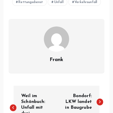
Rettungsdienst
Unfall
Verkehrsunfall
Frank
B
Weil im
Bondorf:
e
Schönbuch:
LKW landet
Unfall mit
in Baugrube