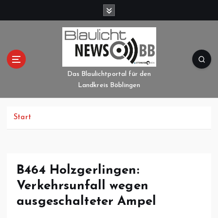
Z
u
m
I
n
h
a
Das Blaulichtportal für den
l
Landkreis Böblingen
t
s
p
Start
r
i
n
g
B464 Holzgerlingen:
e
Verkehrsunfall wegen
n
ausgeschalteter Ampel