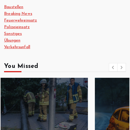
Baustellen
Breaking News
Feuerwehreinsatz
Polizeieinsatz
Sonstiges
Übungen
Verkehrsunfall
You Missed