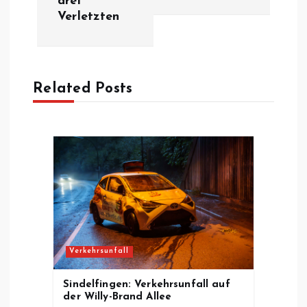
drei
i
Verletzten
t
r
Related Posts
a
g
s
n
a
Verkehrsunfall
v
Sindelfingen: Verkehrsunfall auf
der Willy-Brand Allee