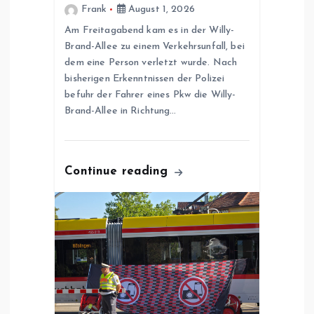
i
Frank
August 1, 2026
g
Am Freitagabend kam es in der Willy-
Brand-Allee zu einem Verkehrsunfall, bei
dem eine Person verletzt wurde. Nach
a
bisherigen Erkenntnissen der Polizei
befuhr der Fahrer eines Pkw die Willy-
t
Brand-Allee in Richtung…
i
o
Continue reading
n