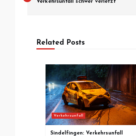
e
Verkehrsunfall schwer verletzt
i
t
Related Posts
r
a
g
s
Verkehrsunfall
n
Sindelfingen: Verkehrsunfall