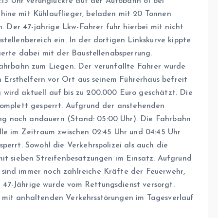
5 Uhr verunglückte auf der Autobahn 81 bei
hine mit Kühlauflieger, beladen mit 20 Tonnen
n. Der 47-jährige Lkw-Fahrer fuhr hierbei mit nicht
tellenbereich ein. In der dortigen Linkskurve kippte
ierte dabei mit der Baustellenabsperrung.
Fahrbahn zum Liegen. Der verunfallte Fahrer wurde
n Ersthelfern vor Ort aus seinem Führerhaus befreit
wird aktuell auf bis zu 200.000 Euro geschätzt. Die
komplett gesperrt. Aufgrund der anstehenden
g noch andauern (Stand: 05:00 Uhr). Die Fahrbahn
lle im Zeitraum zwischen 02:45 Uhr und 04:45 Uhr
perrt. Sowohl die Verkehrspolizei als auch die
mit sieben Streifenbesatzungen im Einsatz. Aufgrund
sind immer noch zahlreiche Kräfte der Feuerwehr,
47-Jährige wurde vom Rettungsdienst versorgt.
 mit anhaltenden Verkehrsstörungen im Tagesverlauf