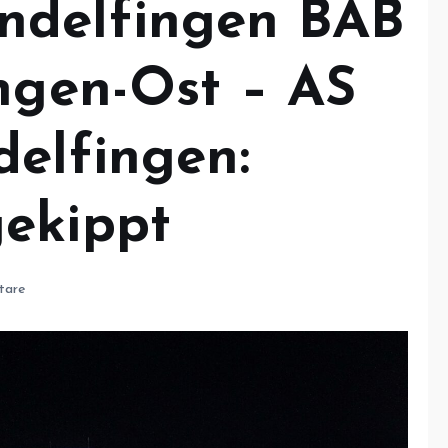
ndelfingen BAB
ingen-Ost – AS
delfingen:
ekippt
tare