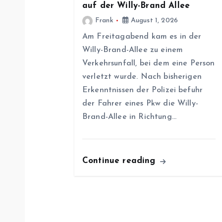
a
auf der Willy-Brand Allee
Frank
August 1, 2026
v
Am Freitagabend kam es in der
Willy-Brand-Allee zu einem
i
Verkehrsunfall, bei dem eine Person
verletzt wurde. Nach bisherigen
g
Erkenntnissen der Polizei befuhr
der Fahrer eines Pkw die Willy-
a
Brand-Allee in Richtung…
t
Continue reading
i
o