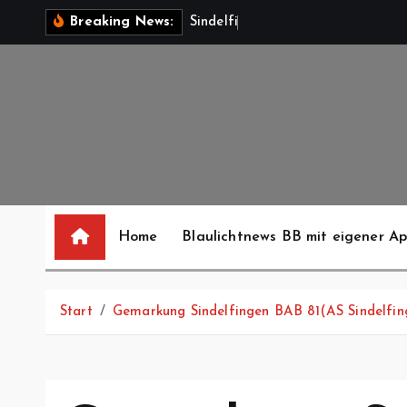
Z
S
i
n
d
e
l
f
i
n
g
e
n
:
V
e
Breaking News:
u
m
I
n
h
a
l
t
s
Home
Blaulichtnews BB mit eigener A
p
r
i
Start
Gemarkung Sindelfingen BAB 81(AS Sindelfin
n
g
e
n