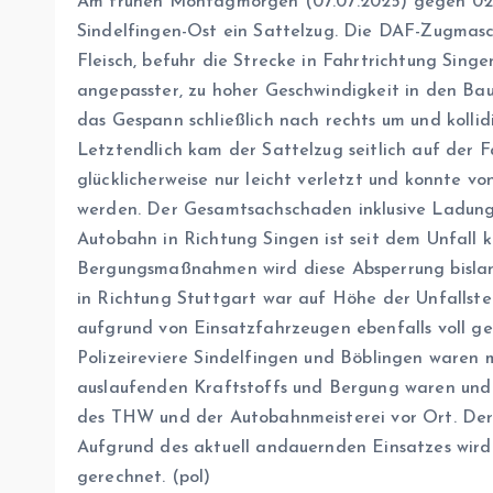
Am frühen Montagmorgen (07.07.2025) gegen 02:1
Sindelfingen-Ost ein Sattelzug. Die DAF-Zugmasc
Fleisch, befuhr die Strecke in Fahrtrichtung Singe
angepasster, zu hoher Geschwindigkeit in den Baus
das Gespann schließlich nach rechts um und kollid
Letztendlich kam der Sattelzug seitlich auf der 
glücklicherweise nur leicht verletzt und konnte vo
werden. Der Gesamtsachschaden inklusive Ladung 
Autobahn in Richtung Singen ist seit dem Unfall 
Bergungsmaßnahmen wird diese Absperrung bislan
in Richtung Stuttgart war auf Höhe der Unfallste
aufgrund von Einsatzfahrzeugen ebenfalls voll ges
Polizeireviere Sindelfingen und Böblingen waren 
auslaufenden Kraftstoffs und Bergung waren und 
des THW und der Autobahnmeisterei vor Ort. Der 
Aufgrund des aktuell andauernden Einsatzes wird
gerechnet. (pol)