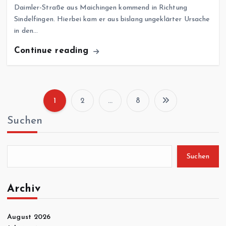
Daimler-Straße aus Maichingen kommend in Richtung
Sindelfingen. Hierbei kam er aus bislang ungeklärter Ursache
in den…
Continue reading
1
2
…
8
S
Suchen
e
i
Suchen
t
Archiv
e
August 2026