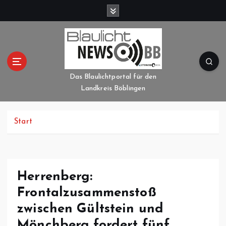
Z
u
m
I
n
h
a
Das Blaulichtportal für den
l
Landkreis Böblingen
t
s
p
Start
r
i
n
g
Herrenberg:
e
Frontalzusammenstoß
n
zwischen Gültstein und
Mönchberg fordert fünf