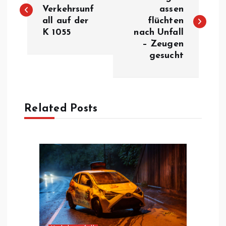
e
Verkehrsunf
assen
all auf der
flüchten
i
K 1055
nach Unfall
– Zeugen
t
gesucht
r
a
Related Posts
g
s
n
a
v