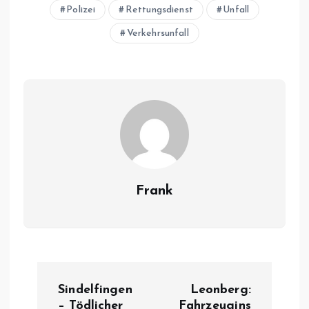
Polizei
Rettungsdienst
Unfall
Verkehrsunfall
Frank
B
Sindelfingen
Leonberg:
– Tödlicher
Fahrzeugins