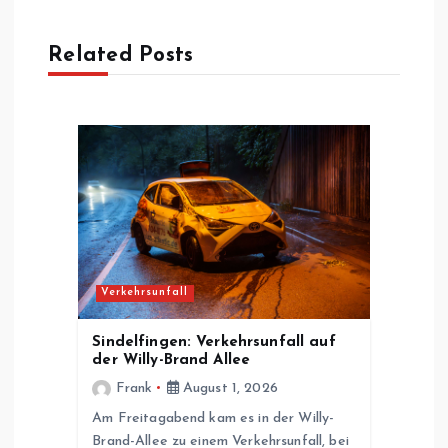
a
Related Posts
g
s
n
a
v
Verkehrsunfall
i
Sindelfingen: Verkehrsunfall auf
der Willy-Brand Allee
g
Frank
August 1, 2026
Am Freitagabend kam es in der Willy-
a
Brand-Allee zu einem Verkehrsunfall, bei