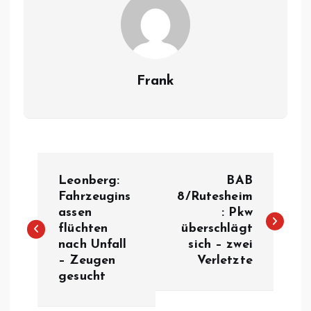
Frank
B
Leonberg:
BAB
e
Fahrzeugins
8/Rutesheim
assen
: Pkw
flüchten
überschlägt
i
nach Unfall
sich – zwei
– Zeugen
Verletzte
t
gesucht
r