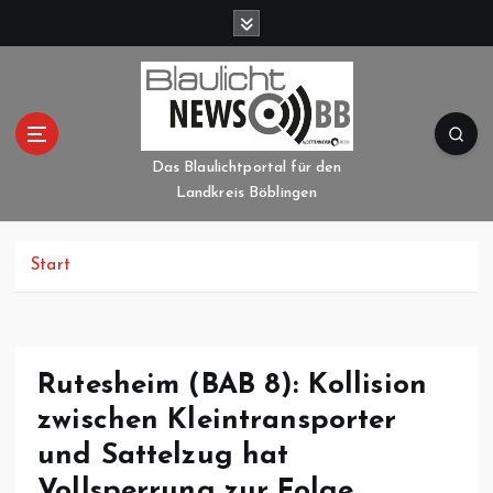
Z
u
m
I
n
h
a
Das Blaulichtportal für den
l
Landkreis Böblingen
t
s
p
Start
r
i
n
g
Rutesheim (BAB 8): Kollision
e
zwischen Kleintransporter
n
und Sattelzug hat
Vollsperrung zur Folge