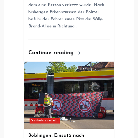
dem eine Person verletzt wurde. Nach
t
bisherigen Erkenntnissen der Polizei
befuhr der Fahrer eines Pkw die Willy-
i
Brand-Allee in Richtung…
o
n
Continue reading
Verkehrsunfall
Böblingen: Einsatz nach