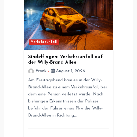
s
n
a
Verkehrsunfall
v
Sindelfingen: Verkehrsunfall auf
der Willy-Brand Allee
i
Frank
August 1, 2026
g
Am Freitagabend kam es in der Willy-
Brand-Allee zu einem Verkehrsunfall, bei
dem eine Person verletzt wurde. Nach
a
bisherigen Erkenntnissen der Polizei
befuhr der Fahrer eines Pkw die Willy-
t
Brand-Allee in Richtung…
i