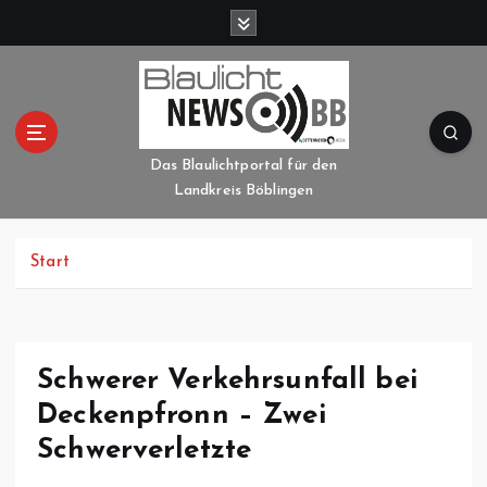
Z
u
m
I
n
h
a
Das Blaulichtportal für den
l
Landkreis Böblingen
t
s
p
Start
r
i
n
g
Schwerer Verkehrsunfall bei
e
Deckenpfronn – Zwei
n
Schwerverletzte