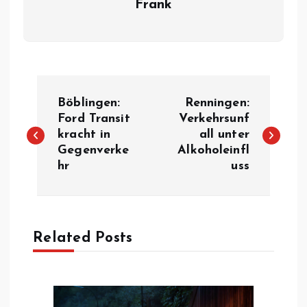
Frank
B
Böblingen:
Renningen:
e
Ford Transit
Verkehrsunf
kracht in
all unter
Gegenverke
Alkoholeinfl
i
hr
uss
t
r
Related Posts
a
g