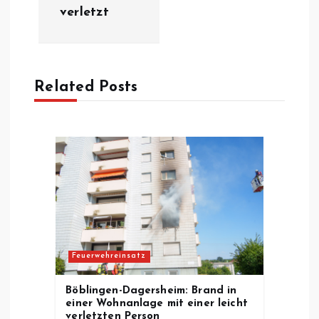
verletzt
r
a
Related Posts
g
s
n
a
v
Feuerwehreinsatz
i
Böblingen-Dagersheim: Brand in
g
einer Wohnanlage mit einer leicht
verletzten Person