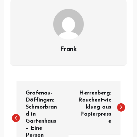
Frank
B
Grafenau-
Herrenberg:
e
Döffingen:
Rauchentwic
Schmorbran
klung aus
d in
Papierpress
i
Gartenhaus
e
– Eine
t
Person