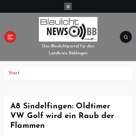
Z
u
m
I
n
h
a
Das Blaulichtportal für den
l
Landkreis Böblingen
t
s
p
Start
r
i
n
g
A8 Sindelfingen: Oldtimer
e
VW Golf wird ein Raub der
n
Flammen