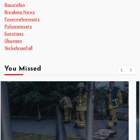
Baustellen
Breaking News
Feuerwehreinsatz
Polizeieinsatz
Sonstiges
Übungen
Verkehrsunfall
You Missed