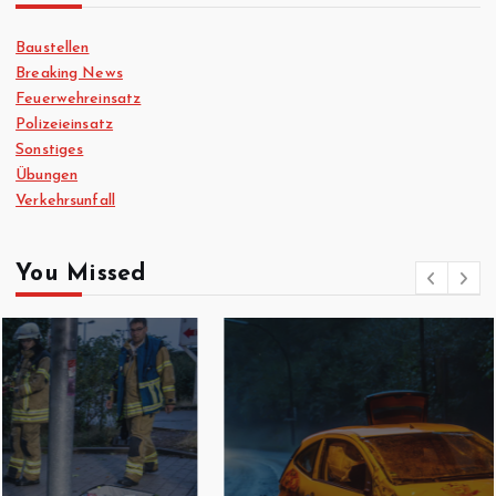
Baustellen
Breaking News
Feuerwehreinsatz
Polizeieinsatz
Sonstiges
Übungen
Verkehrsunfall
You Missed