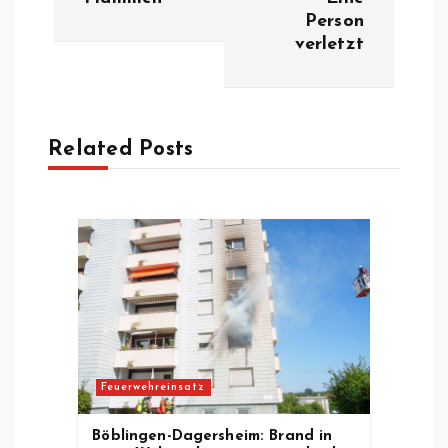
t
Person
verletzt
r
a
Related Posts
g
s
n
a
v
Feuerwehreinsatz
i
Böblingen-Dagersheim: Brand in