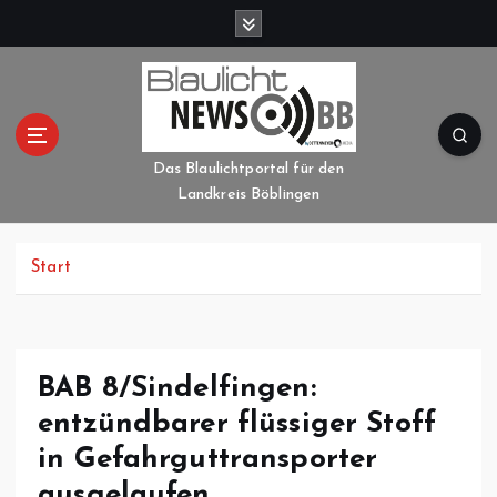
Z
u
m
I
n
h
a
Das Blaulichtportal für den
l
Landkreis Böblingen
t
s
p
Start
r
i
n
g
BAB 8/Sindelfingen:
e
entzündbarer flüssiger Stoff
n
in Gefahrguttransporter
ausgelaufen