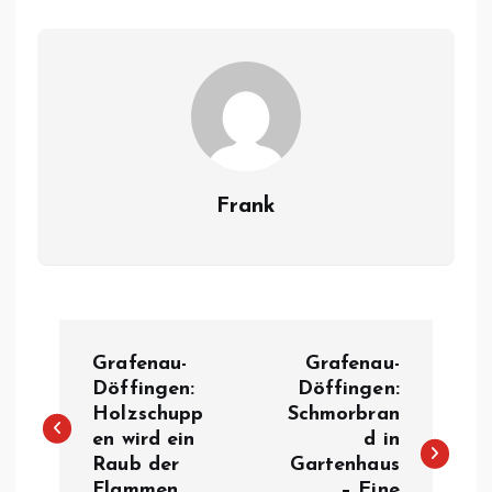
Frank
B
Grafenau-
Grafenau-
e
Döffingen:
Döffingen:
Holzschupp
Schmorbran
en wird ein
d in
i
Raub der
Gartenhaus
Flammen
– Eine