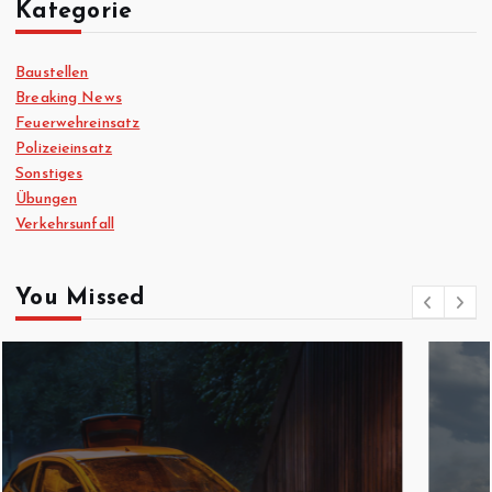
Kategorie
Baustellen
Breaking News
Feuerwehreinsatz
Polizeieinsatz
Sonstiges
Übungen
Verkehrsunfall
You Missed