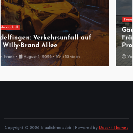
Feuerwehreinsatz
Gäufelden-Nebringen:
Fräsmaschine brennt in
Produktionshalle
Von
Frank
August 1, 2026
434 views
Copyright © 2026 Blaulichtnewsbb | Powered by
Desert Themes