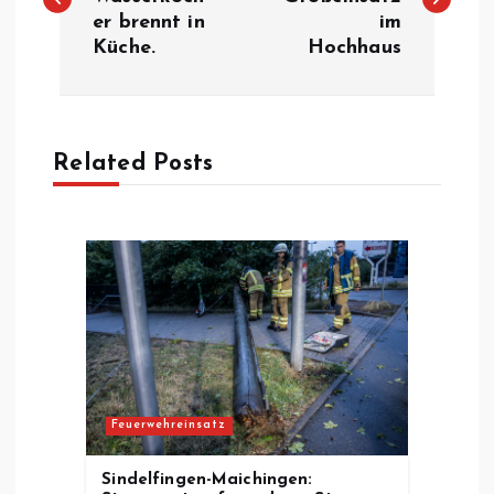
er brennt in
im
i
Küche.
Hochhaus
t
r
Related Posts
a
g
s
n
a
Feuerwehreinsatz
v
Sindelfingen-Maichingen: