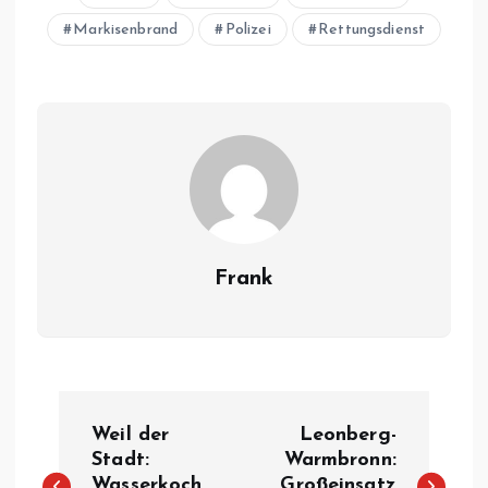
Markisenbrand
Polizei
Rettungsdienst
Frank
B
Weil der
Leonberg-
e
Stadt:
Warmbronn:
Wasserkoch
Großeinsatz