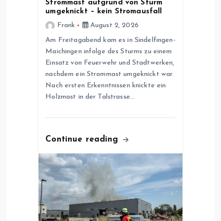
Strommast aufgrund von Sturm
i
umgeknickt – kein Stromausfall
Frank
August 2, 2026
g
Am Freitagabend kam es in Sindelfingen-
Maichingen infolge des Sturms zu einem
a
Einsatz von Feuerwehr und Stadtwerken,
nachdem ein Strommast umgeknickt war.
t
Nach ersten Erkenntnissen knickte ein
Holzmast in der Talstrasse…
i
o
Continue reading
n