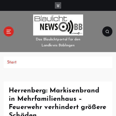
Z
u
m
I
n
h
a
Das Blaulichtportal für den
l
Landkreis Böblingen
t
s
p
Start
r
i
n
g
Herrenberg: Markisenbrand
e
in Mehrfamilienhaus –
n
Feuerwehr verhindert größere
Schäden