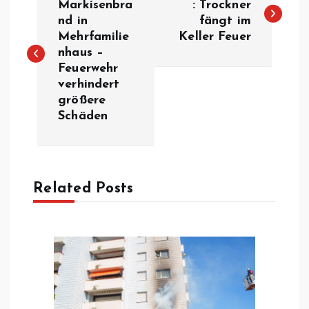
e
Markisenbra
: Trockner
nd in
fängt im
Mehrfamilie
Keller Feuer
i
nhaus –
Feuerwehr
t
verhindert
größere
r
Schäden
a
g
Related Posts
s
n
a