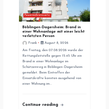
v
i
Feuerwehreinsatz
g
Böblingen-Dagersheim: Brand in
einer Wohnanlage mit einer leicht
a
verletzten Person
Frank
August 8, 2026
t
Am Freitag, den 07.08.2026 wurde der
Rettungsleitstelle gegen 15:45 Uhr ein
i
Brand in einer Wohnanlage im
Schützenweg in Böblingen-Dagersheim
o
gemeldet. Beim Eintreffen der
Einsatzkräfte konnten ausgehend von
n
einer Wohnung im…
Continue reading