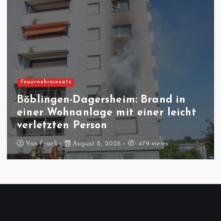
Feuerwehreinsatz
Sindelfingen-Maichingen:
Strommast aufgrund von Sturm
umgeknickt – kein Stromausfall
Von
Frank
August 2, 2026
485 views