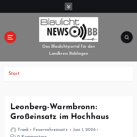
Z
u
m
I
n
h
a
Das Blaulichtportal für den
l
Landkreis Böblingen
t
s
p
Start
r
i
n
g
Leonberg-Warmbronn:
e
Großeinsatz im Hochhaus
n
Frank
Feuerwehreinsatz
Juni 1, 2026
0 Kommentare