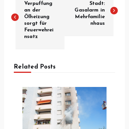
e
Verpuffung
Stadt:
an der
Gasalarm in
Ölheizung
Mehrfamilie
i
sorgt für
nhaus
Feuerwehrei
t
nsatz
r
a
Related Posts
g
s
n
a