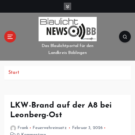
Z
u
m
I
n
h
a
Das Blaulichtportal für den
l
Landkreis Böblingen
t
s
p
Start
r
i
n
g
LKW-Brand auf der A8 bei
e
Leonberg-Ost
n
Frank
Feuerwehreinsatz
Februar 3, 2026
0 Kommentare