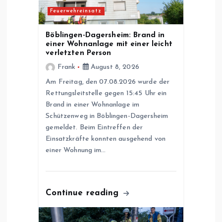
v
Feuerwehreinsatz
i
Böblingen-Dagersheim: Brand in
einer Wohnanlage mit einer leicht
g
verletzten Person
Frank
August 8, 2026
a
Am Freitag, den 07.08.2026 wurde der
Rettungsleitstelle gegen 15:45 Uhr ein
t
Brand in einer Wohnanlage im
Schützenweg in Böblingen-Dagersheim
i
gemeldet. Beim Eintreffen der
Einsatzkräfte konnten ausgehend von
o
einer Wohnung im…
n
Continue reading