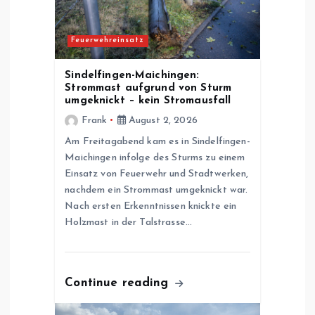
i
g
Feuerwehreinsatz
a
Sindelfingen-Maichingen:
Strommast aufgrund von Sturm
t
umgeknickt – kein Stromausfall
Frank
August 2, 2026
i
Am Freitagabend kam es in Sindelfingen-
Maichingen infolge des Sturms zu einem
o
Einsatz von Feuerwehr und Stadtwerken,
nachdem ein Strommast umgeknickt war.
n
Nach ersten Erkenntnissen knickte ein
Holzmast in der Talstrasse…
Continue reading