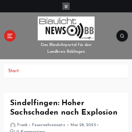
Z
u
m
I
n
h
a
Das Blaulichtportal für den
l
Landkreis Böblingen
t
s
p
Start
r
i
n
g
Sindelfingen: Hoher
e
Sachschaden nach Explosion
n
Frank
Feuerwehreinsatz
Mai 28, 2025
0 Kommentare