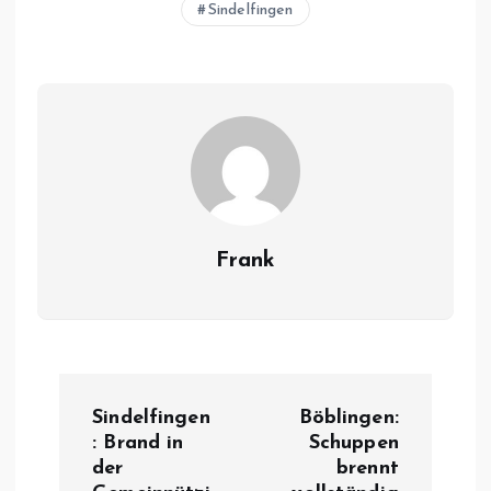
Sindelfingen
Frank
B
Sindelfingen
Böblingen:
e
: Brand in
Schuppen
der
brennt