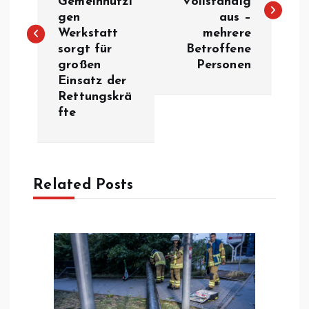
Gemeinnützi
vollständig
i
gen
aus –
Werkstatt
mehrere
t
sorgt für
Betroffene
großen
Personen
r
Einsatz der
Rettungskrä
a
fte
g
s
Related Posts
n
a
v