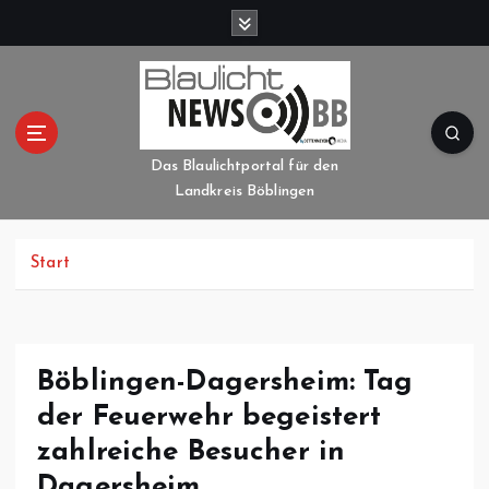
Z
u
m
I
n
h
a
Das Blaulichtportal für den
l
Landkreis Böblingen
t
s
p
Start
r
i
n
g
Böblingen-Dagersheim: Tag
e
der Feuerwehr begeistert
n
zahlreiche Besucher in
Dagersheim