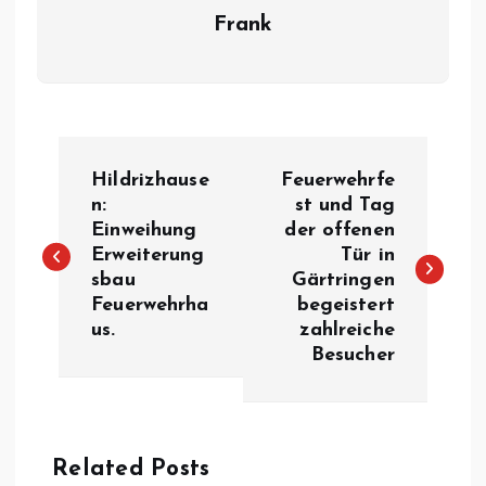
Frank
B
Hildrizhause
Feuerwehrfe
e
n:
st und Tag
Einweihung
der offenen
Erweiterung
Tür in
i
sbau
Gärtringen
Feuerwehrha
begeistert
t
us.
zahlreiche
Besucher
r
a
Related Posts
g