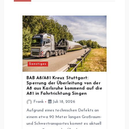
s
n
a
v
Sonstiges
i
BAB A8/A81 Kreuz Stuttgart:
g
Sperrung der Überleitung von der
A8 aus Karlsruhe kommend auf die
A81 in Fahrtrichtung Singen
a
Frank
Juli 18, 2026
t
Aufgrund eines technischen Defekts an
einem etwa 90 Meter langen Großraum-
i
und Schwertransportes kommt es aktuell