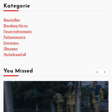
Kategorie
Baustellen
Breaking News
Feuerwehreinsatz
Polizeieinsatz
Sonstiges
Übungen
Verkehrsunfall
You Missed