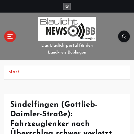
Z
u
m
I
n
h
a
Das Blaulichtportal für den
l
Landkreis Böblingen
t
s
p
Start
r
i
n
g
Sindelfingen (Gottlieb-
e
Daimler-Straße):
n
Fahrzeuglenker nach
Überschlag schwer verletzt