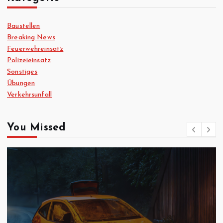
Baustellen
Breaking News
Feuerwehreinsatz
Polizeieinsatz
Sonstiges
Übungen
Verkehrsunfall
You Missed