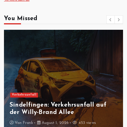
You Missed
Feuerwehreinsatz
Gäufelden-Nebringen:
Fräsmaschine brennt in
Produktionshalle
Von
Frank
August 1, 2026
434 views