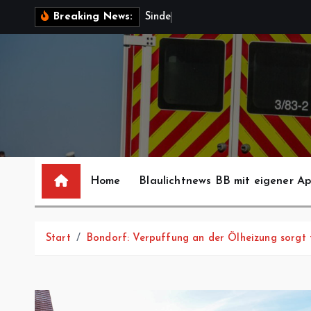
Z
S
i
n
d
e
l
f
i
n
g
e
Breaking News:
u
m
I
n
h
a
l
t
s
Home
Blaulichtnews BB mit eigener A
p
r
i
Start
Bondorf: Verpuffung an der Ölheizung sorgt 
n
g
e
n