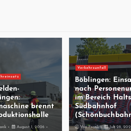
Verkehrsunfall
hreinsatz
Böblingen: Eins
elden-
nach Personenun
ingen:
im Bereich Halts
maschine brennt
Südbahnhof
oduktionshalle
(Schönbuchbah
ank
August 1, 2026
Von
Frank
Juli 28, 20