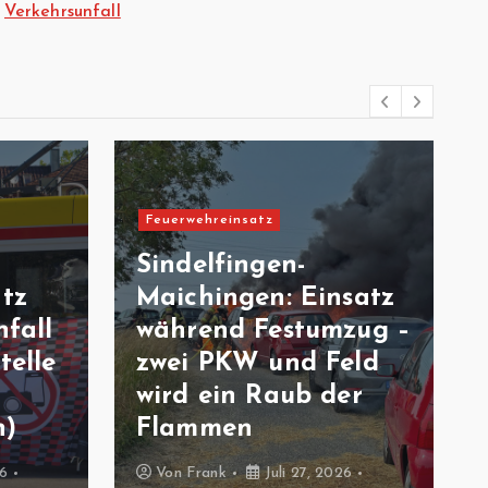
Verkehrsunfall
Feuerwehreinsatz
Sindelfingen-
atz
Maichingen: Einsatz
fall
während Festumzug –
telle
zwei PKW und Feld
wird ein Raub der
n)
Flammen
26
Von
Frank
Juli 27, 2026