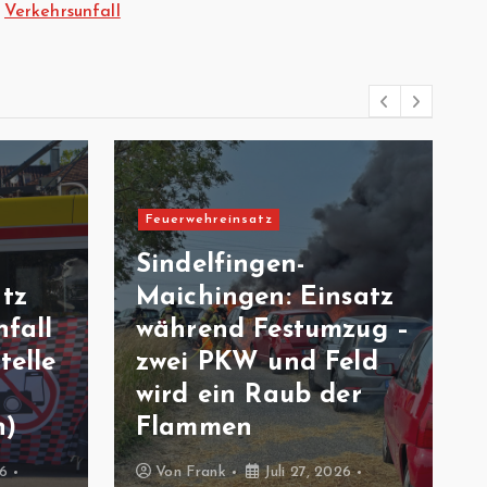
Verkehrsunfall
Feuerwehreinsatz
Sindelfingen-
atz
Maichingen: Einsatz
fall
während Festumzug –
telle
zwei PKW und Feld
wird ein Raub der
n)
Flammen
26
Von
Frank
Juli 27, 2026