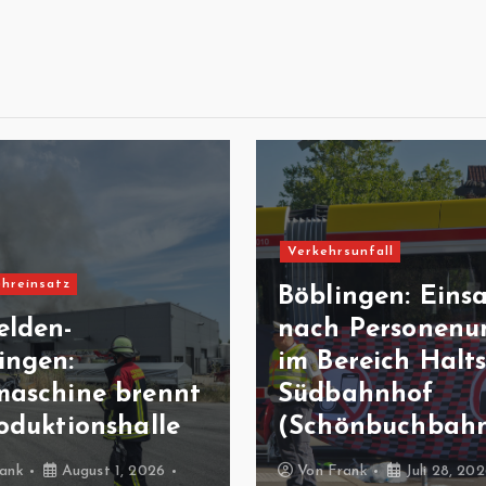
Verkehrsunfall
hreinsatz
Böblingen: Eins
elden-
nach Personenun
ingen:
im Bereich Halts
maschine brennt
Südbahnhof
oduktionshalle
(Schönbuchbah
ank
August 1, 2026
Von
Frank
Juli 28, 20