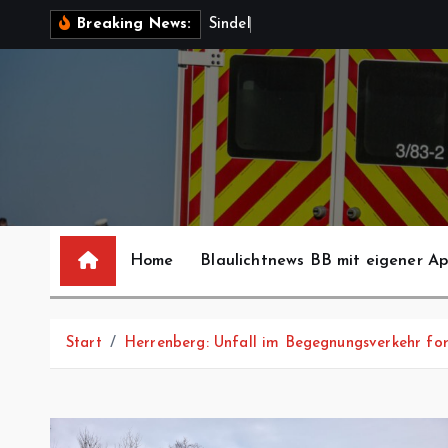
Z
S
i
n
d
e
l
f
i
n
g
e
Breaking News:
u
m
I
n
h
a
l
t
s
Home
Blaulichtnews BB mit eigener A
p
r
i
Start
Herrenberg: Unfall im Begegnungsverkehr for
n
g
e
n